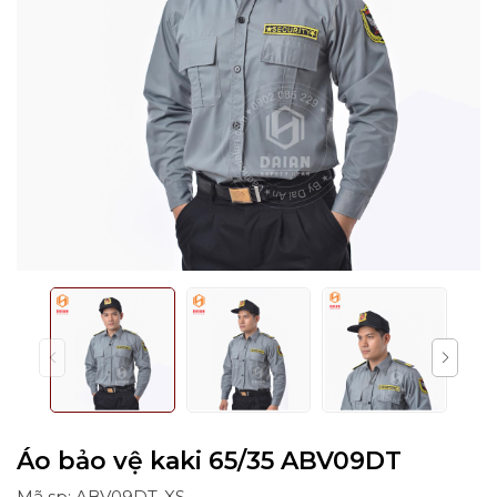
Áo bảo vệ kaki 65/35 ABV09DT
Mã sp: ABV09DT-XS