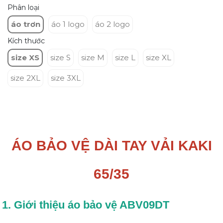
Phân loại
áo trơn
áo 1 logo
áo 2 logo
Kích thước
size XS
size S
size M
size L
size XL
size 2XL
size 3XL
ÁO BẢO VỆ DÀI TAY VẢI KAKI
65/35
1. Giới thiệu áo bảo vệ ABV09DT