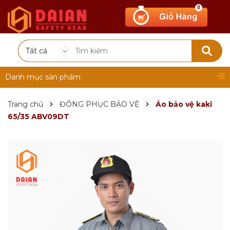
0
Tất cả
Danh mục sản phẩm
Trang chủ
ĐỒNG PHỤC BẢO VỆ
Áo bảo vệ kaki
65/35 ABV09DT