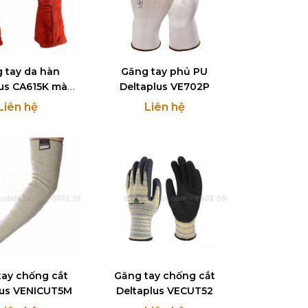
 tay da hàn
Găng tay phủ PU
lus CA615K màu
Deltaplus VE702P
đỏ
Liên hệ
Liên hệ
tay chống cắt
Găng tay chống cắt
lus VENICUT5M
Deltaplus VECUT52