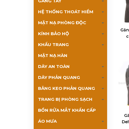
GĂNG TAY
HỆ THỐNG THOÁT HIỂM
MẶT NẠ PHÒNG ĐỘC
Găn
KÍNH BẢO HỘ
c
D
KHẨU TRANG
MẶT NẠ HÀN
DÂY AN TOÀN
DÂY PHẢN QUANG
BĂNG KEO PHẢN QUANG
TRANG BỊ PHÒNG SẠCH
BỒN RỬA MẮT KHẨN CẤP
Gă
ÁO MƯA
Del