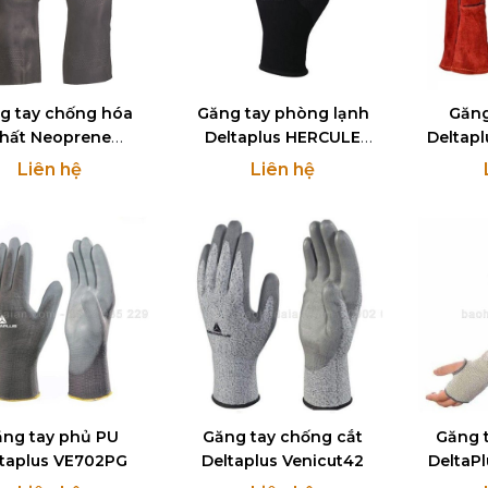
g tay chống hóa
Găng tay phòng lạnh
Găng
hất Neoprene
Deltaplus HERCULE
Deltap
eltaplus VE509
VV750
Liên hệ
Liên hệ
ng tay phủ PU
Găng tay chống cắt
Găng 
taplus VE702PG
Deltaplus Venicut42
DeltaP