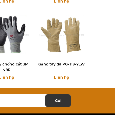
Liên hệ
Liên hệ
y chống cắt 3M
Găng tay da PG-119-YLW
NBR
Liên hệ
Liên hệ
Gửi