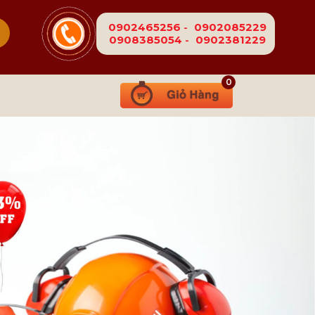
0902465256
-
0902085229
0908385054
-
0902381229
0