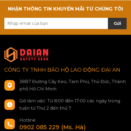
NHẬN THÔNG TIN KHUYẾN MÃI TỪ CHÚNG TÔI
Gửi
CÔNG TY TNHH BẢO HỘ LAO ĐỘNG ĐẠI AN
38B7 Đường Cây Keo, Tam Phú, Thủ Đức, Thành
phố Hồ Chí Minh
Giờ làm việc: Từ 8:00 đến 17:00 các ngày trong
tuần từ Thứ 2 đến thứ 7
Hotline
0902 085 229 (Ms. Hà)