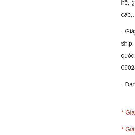
hộ, g
cao,.
- Già
ship.
quốc 
0902
- Da
*
Già
*
Già