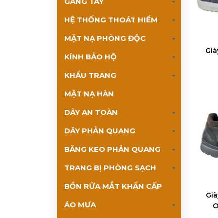
GĂNG TAY
HỆ THỐNG THOÁT HIỂM
MẶT NẠ PHÒNG ĐỘC
Già
KÍNH BẢO HỘ
KHẨU TRANG
MẶT NẠ HÀN
DÂY AN TOÀN
DÂY PHẢN QUANG
BĂNG KEO PHẢN QUANG
TRANG BỊ PHÒNG SẠCH
BỒN RỬA MẮT KHẨN CẤP
Già
ÁO MƯA
O