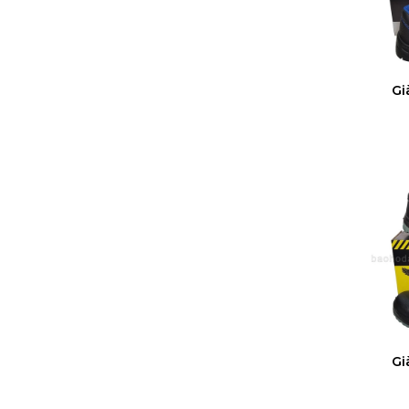
Gi
Gi