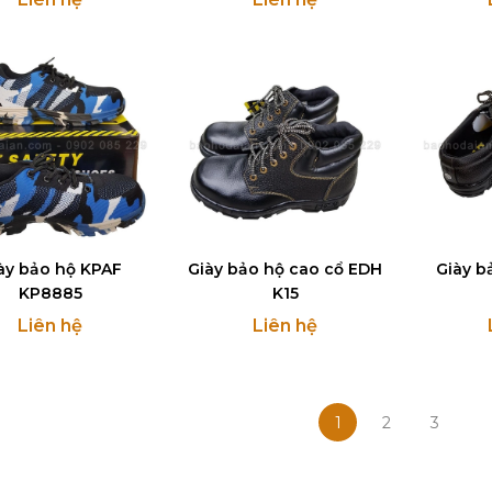
ày bảo hộ KPAF
Giày bảo hộ cao cổ EDH
Giày b
KP8885
K15
Liên hệ
Liên hệ
1
2
3