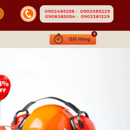
0902465256
-
0902085229
0908385054
-
0902381229
0