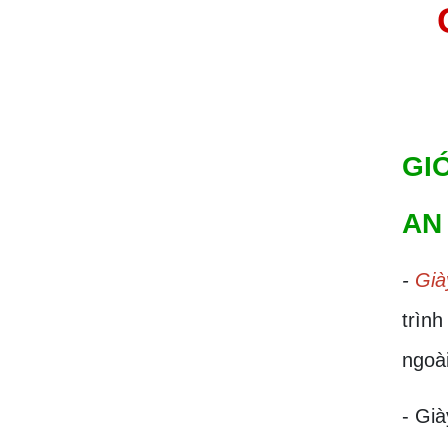
GI
AN
-
Già
trìn
ngoài
- Già