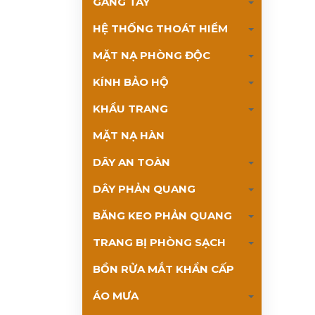
GĂNG TAY
HỆ THỐNG THOÁT HIỂM
MẶT NẠ PHÒNG ĐỘC
KÍNH BẢO HỘ
KHẨU TRANG
MẶT NẠ HÀN
DÂY AN TOÀN
DÂY PHẢN QUANG
BĂNG KEO PHẢN QUANG
TRANG BỊ PHÒNG SẠCH
BỒN RỬA MẮT KHẨN CẤP
ÁO MƯA