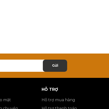
Gửi
HỖ TRỢ
ảo mật
Hỗ trợ mua hàng
ận chuyển
Hỗ trợ thanh toán