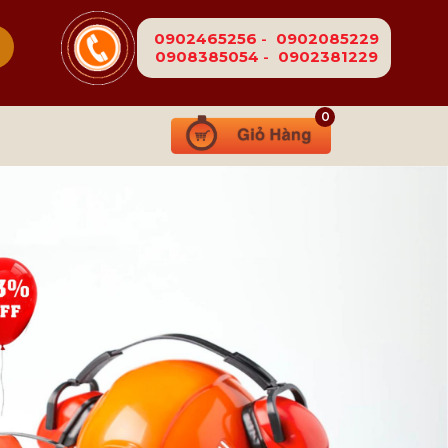
0902465256
-
0902085229
0908385054
-
0902381229
0