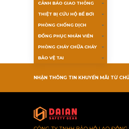
CẢNH BÁO GIAO THÔNG
THIỆT BỊ CỨU HỘ BỂ BƠI
PHÒNG CHỐNG DỊCH
ĐỒNG PHỤC NHÂN VIÊN
PHÒNG CHÁY CHỮA CHÁY
BẢO VỆ TAI
NHẬN THÔNG TIN KHUYẾN MÃI TỪ CH
CÔNG TY TNHH BẢO HỘ LAO ĐỘNG 