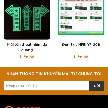
Mũi tên thoát hiểm dạ
Đèn Exit YIFEI YF-208
quang
Liên hệ
Liên hệ
NHẬN THÔNG TIN KHUYẾN MÃI TỪ CHÚNG TÔI
Gửi