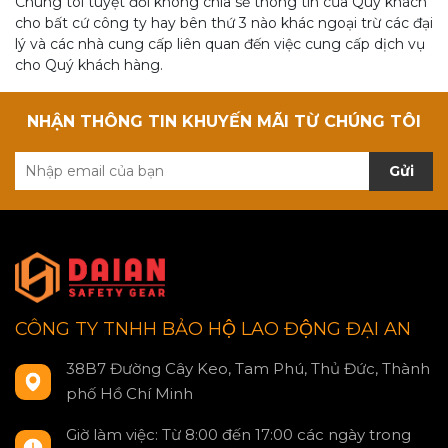
Chúng tôi tuyệt đối không chia sẻ thông tin của Quý khách
cho bất cứ công ty hay bên thứ 3 nào khác ngoại trừ các đại
lý và các nhà cung cấp liên quan đến việc cung cấp dịch vụ
cho Quý khách hàng.
NHẬN THÔNG TIN KHUYẾN MÃI TỪ CHÚNG TÔI
Gửi
CÔNG TY TNHH BẢO HỘ LAO ĐỘNG ĐẠI AN
38B7 Đường Cây Keo, Tam Phú, Thủ Đức, Thành
phố Hồ Chí Minh
Giờ làm việc: Từ 8:00 đến 17:00 các ngày trong