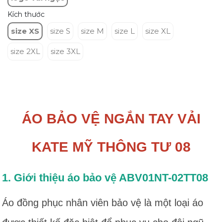
Kích thước
size XS
size S
size M
size L
size XL
size 2XL
size 3XL
ÁO BẢO VỆ NGẮN TAY VẢI
KATE MỸ THÔNG TƯ 08
1. Giới thiệu áo bảo vệ ABV01NT-02TT08
Áo đồng phục nhân viên bảo vệ là một loại áo