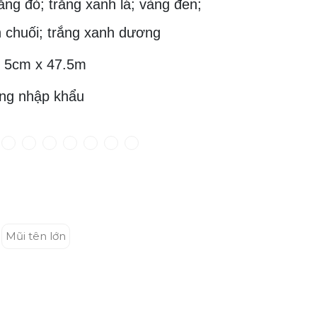
ng đỏ; trắng xanh lá; vàng đen;
 chuối; trắng xanh dương
5cm x 47.5m
g nhập khẩu
Mũi tên lớn