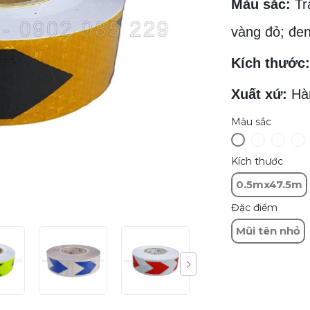
Màu sắc:
Trắ
vàng đỏ; đen
Kích thước:
Xuất xứ:
Hàn
Màu sắc
Kích thước
0.5mx47.5m
Đặc điểm
Mũi tên nhỏ