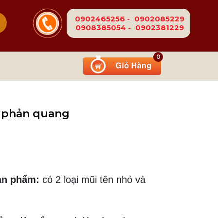
0902465256
-
0902085229
0908385054
-
0902381229
0
 phản quang
Ệ
ản phẩm:
có 2 loại mũi tên nhỏ và