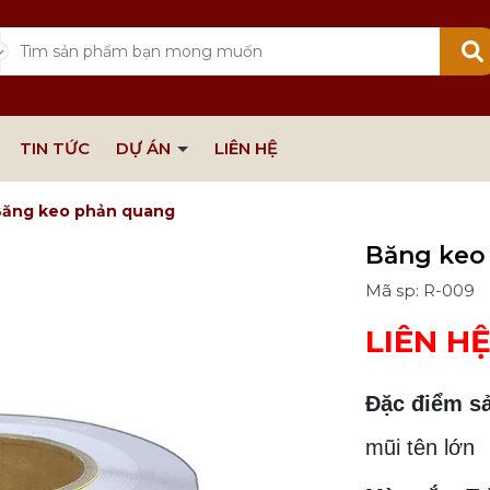
TIN TỨC
DỰ ÁN
LIÊN HỆ
ăng keo phản quang
Băng keo
Mã sp: R-009
LIÊN H
Đặc điểm s
mũi tên lớn