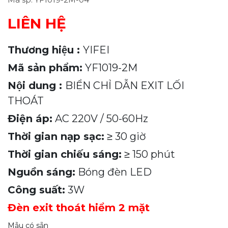
LIÊN HỆ
Thương hiệu :
YIFEI
Mã sản phẩm:
YF1019-2M
Nội dung :
BIỂN CHỈ DẪN EXIT LỐI
THOÁT
Điện áp:
AC 220V / 50-60Hz
Thời gian nạp sạc:
≥ 30 giờ
Thời gian chiếu sáng:
≥ 150 phút
Nguồn sáng:
Bóng đèn LED
Công suất:
3W
Đèn exit thoát hiểm 2 mặt
Mẫu có sẵn