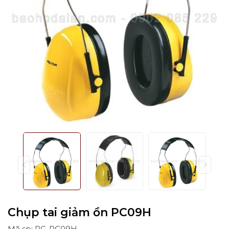
Chụp tai giảm ồn PC09H
Mã sp: PG-PC09H