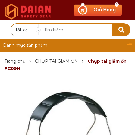
0
Tất cả
Danh mục sản phẩm
Trang chủ
CHỤP TAI GIẢM ỒN
Chụp tai giảm ồn
PC09H