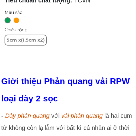
Tiêu chuẩn chất lượng:
TCVN
Màu sắc
Chiều rộng
5cm x(1.5cm x2)
Giới thiệu Phản quang vải RPW
loại dày 2 sọc
-
Dây phản quang
với
vải phản quang
là hai cụm
từ không còn lạ lẫm với bất kì cá nhân ai ở thời