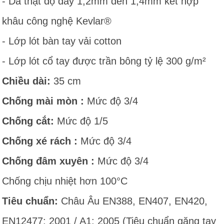
- Da thật độ dày 1,2mm đến 1,4mm kết hợp
khâu công nghệ Kevlar®
- Lớp lót bàn tay vải cotton
- Lớp lót cổ tay được trần bông tỷ lệ 300 g/m²
Chiều dài:
35 cm
Chống mài mòn :
Mức độ 3/4
Chống cắt:
Mức độ 1/5
Chống xé rách :
Mức độ 3/4
Chống đâm xuyên :
Mức độ 3/4
Chống chịu nhiệt hơn 100°C
Tiêu chuẩn:
Châu Âu EN388, EN407, EN420,
EN12477: 2001 / A1: 2005 (Tiêu chuẩn găng tay