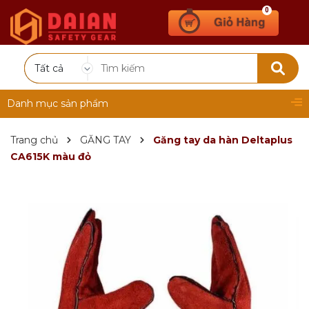
0
Tất cả
Danh mục sản phẩm
Trang chủ
GĂNG TAY
Găng tay da hàn Deltaplus
CA615K màu đỏ