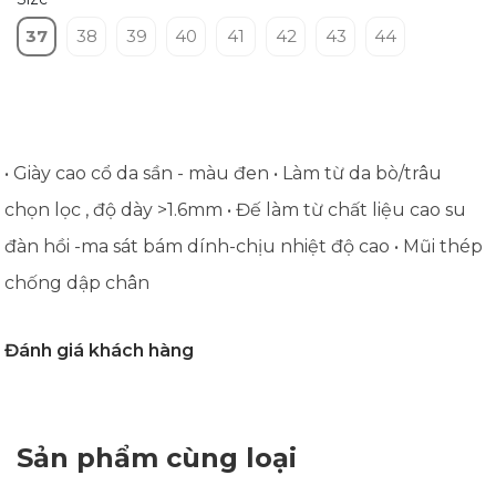
37
38
39
40
41
42
43
44
• Giày cao cổ da sần - màu đen • Làm từ da bò/trâu
chọn lọc , độ dày >1.6mm • Đế làm từ chất liệu cao su
đàn hồi -ma sát bám dính-chịu nhiệt độ cao • Mũi thép
chống dập chân
Đánh giá khách hàng
Sản phẩm cùng loại