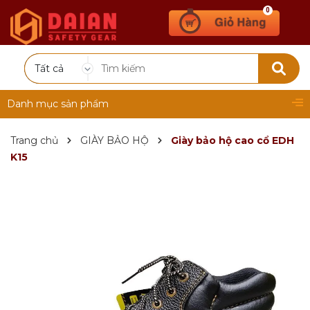
0
Tất cả
Danh mục sản phẩm
Trang chủ
GIÀY BẢO HỘ
Giày bảo hộ cao cổ EDH
K15