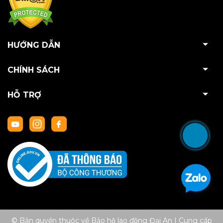
HƯỚNG DẪN
CHÍNH SÁCH
HỖ TRỢ
© Bản quyền thuộc về Bảo hộ lao động Đại An
|
Cung cấp