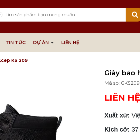
TIN TỨC
DỰ ÁN
LIÊN HỆ
Kcep KS 209
Giày bảo 
Mã sp: GKS209
LIÊN H
Xuất xứ:
Việ
Kích cỡ:
37 