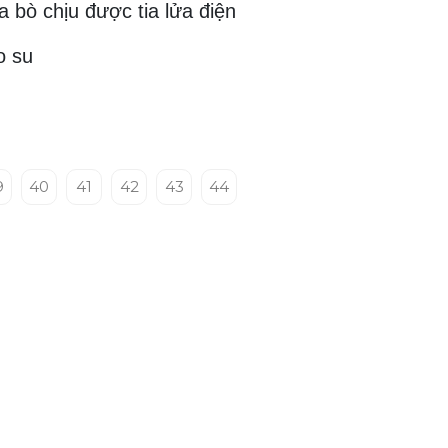
 bò chịu được tia lửa điện
o su
9
40
41
42
43
44