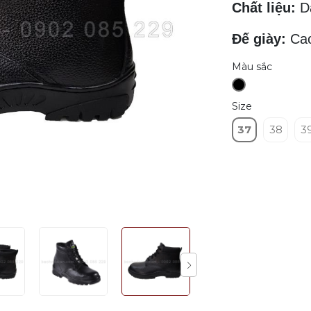
Chất liệu:
Da
Đế giày:
Ca
Màu sắc
Size
37
38
3