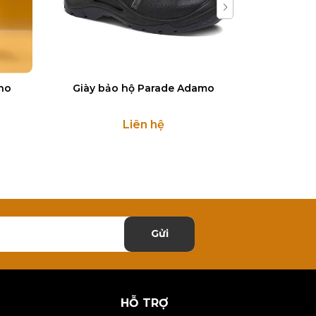
no
Giày bảo hộ Parade Adamo
Giày bảo 
Liên hệ
Gửi
HỖ TRỢ