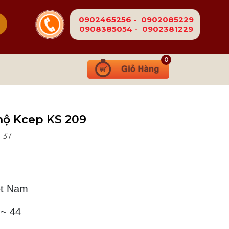
0902465256
-
0902085229
0908385054
-
0902381229
0
hộ Kcep KS 209
-37
Ệ
t Nam
~ 44