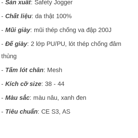
-
Sản xuất
: Safety Jogger
-
Chất liệu
: da thật 100%
-
Mũi giày
: mũi thép chống va đập 200J
-
Đế giày
: 2 lớp PU/PU, lót thép chống đâm
thủng
-
Tấm lót chân
: Mesh
-
Kích cỡ size
: 38 - 44
-
Màu sắc
: màu nâu, xanh đen
​-
Tiêu chuẩn
: CE S3, AS