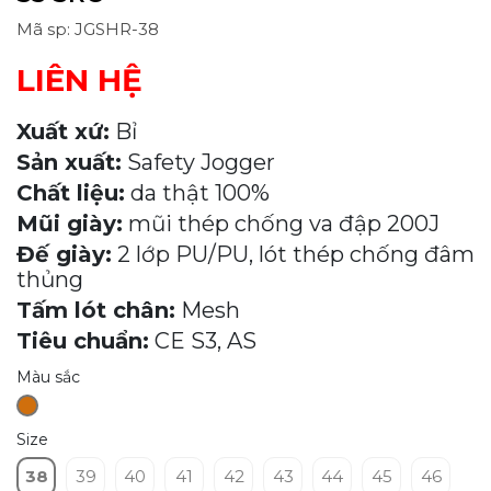
Mã sp: JGSHR-38
LIÊN HỆ
Xuất xứ:
Bỉ
Sản xuất:
Safety Jogger
Chất liệu:
da thật 100%
Mũi giày:
mũi thép chống va đập 200J
Đế giày:
2 lớp PU/PU, lót thép chống đâm
thủng
Tấm lót chân:
Mesh
Tiêu chuẩn:
CE S3, AS
Màu sắc
Size
38
39
40
41
42
43
44
45
46