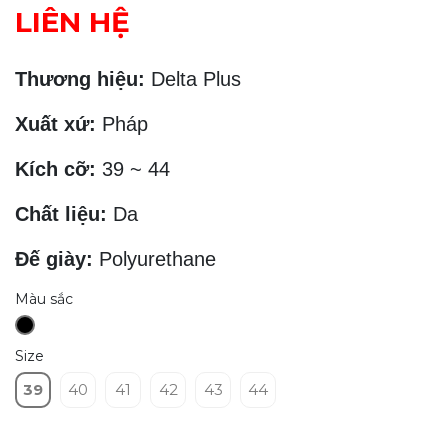
LIÊN HỆ
Thương hiệu:
Delta Plus
Xuất xứ:
Pháp
Kích cỡ:
39 ~ 44
Chất liệu:
Da
Đế giày:
Polyurethane
Màu sắc
Size
39
40
41
42
43
44