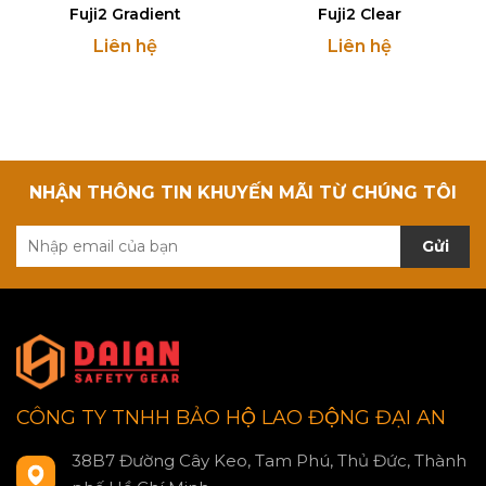
Fuji2 Gradient
Fuji2 Clear
Liên hệ
Liên hệ
NHẬN THÔNG TIN KHUYẾN MÃI TỪ CHÚNG TÔI
Gửi
CÔNG TY TNHH BẢO HỘ LAO ĐỘNG ĐẠI AN
38B7 Đường Cây Keo, Tam Phú, Thủ Đức, Thành