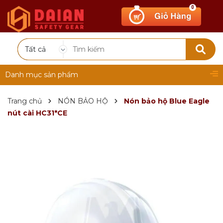
0
Tất cả
Danh mục sản phẩm
Trang chủ
NÓN BẢO HỘ
Nón bảo hộ Blue Eagle
nút cài HC31*CE