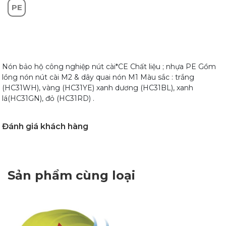
PE
Nón bảo hộ công nghiệp nút cài*CE Chất liệu ; nhựa PE Gồm
lồng nón nút cài M2 & dây quai nón M1 Màu sắc : trắng
(HC31WH), vàng (HC31YE) xanh dương (HC31BL), xanh
lá(HC31GN), đỏ (HC31RD) .
Đánh giá khách hàng
Sản phẩm cùng loại