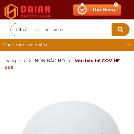
0
Tất cả
Danh mục sản phẩm
Trang chủ
NÓN BẢO HỘ
Nón bảo hộ COV-HF-
008