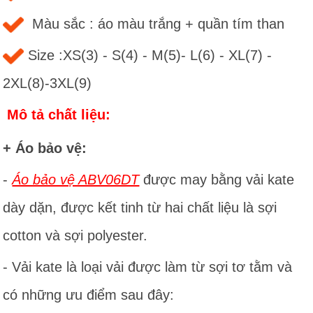
Màu sắc : áo màu trắng + quần tím than
Size :XS(3) - S(4) - M(5)- L(6) - XL(7) -
2XL(8)-3XL(9)
Mô tả chất liệu:
+ Áo bảo vệ:
-
Áo bảo vệ ABV06DT
được may bằng vải kate
dày dặn, được kết tinh từ hai chất liệu là sợi
cotton và sợi polyester.
-
Vải kate là loại vải được làm từ sợi tơ tằm và
có những ưu điểm sau đây: