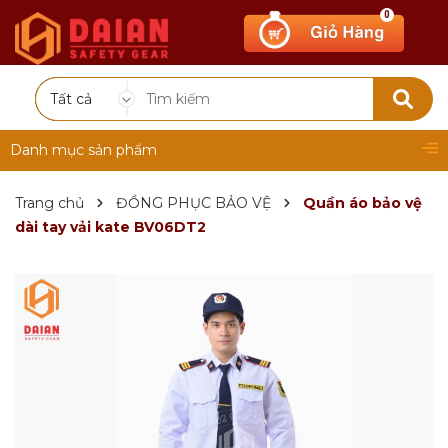
0
Tất cả
Danh mục sản phẩm
Trang chủ
ĐỒNG PHỤC BẢO VỆ
Quần áo bảo vệ
dài tay vải kate BV06DT2