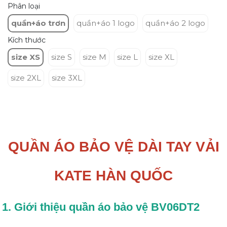
Phân loại
quần+áo trơn
quần+áo 1 logo
quần+áo 2 logo
Kích thước
size XS
size S
size M
size L
size XL
size 2XL
size 3XL
QUẦN ÁO BẢO VỆ DÀI TAY VẢI
KATE HÀN QUỐC
1. Giới thiệu quần áo bảo vệ BV06DT2