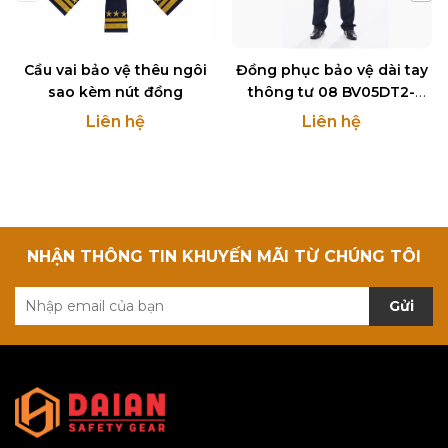
Cầu vai bảo vệ thêu ngôi
Đồng phục bảo vệ dài tay
sao kèm nút đồng
thông tư 08 BV05DT2-
TT08
Liên hệ
Liên hệ
NHẬN THÔNG TIN KHUYẾN MÃI TỪ CHÚNG TÔI
Gửi