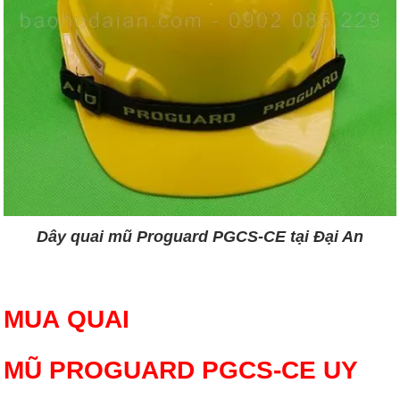
Dây quai mũ Proguard PGCS-CE tại Đại An
MUA QUAI
MŨ PROGUARD PGCS-CE UY