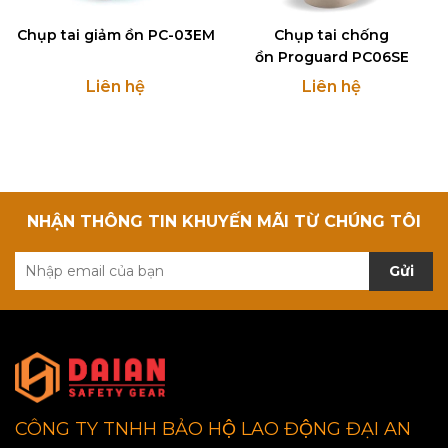
Chụp tai giảm ồn PC-03EM
Chụp tai chống
ồn Proguard PC06SE
Liên hệ
Liên hệ
NHẬN THÔNG TIN KHUYẾN MÃI TỪ CHÚNG TÔI
Gửi
CÔNG TY TNHH BẢO HỘ LAO ĐỘNG ĐẠI AN