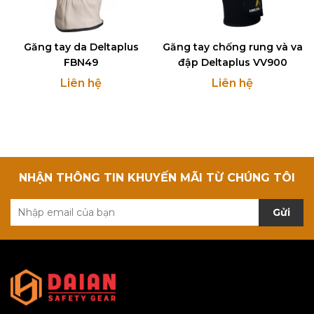
Găng tay da Deltaplus
Găng tay chống rung và va
FBN49
đập Deltaplus VV900
Liên hệ
Liên hệ
NHẬN THÔNG TIN KHUYẾN MÃI TỪ CHÚNG TÔI
Gửi