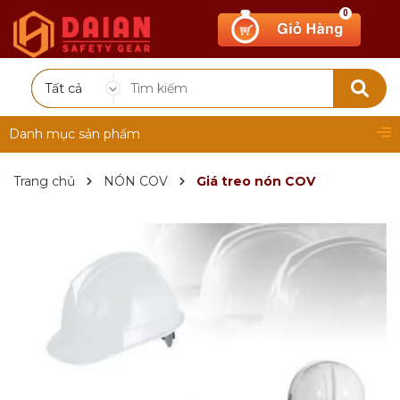
0
Tất cả
Danh mục sản phẩm
Trang chủ
NÓN COV
Giá treo nón COV