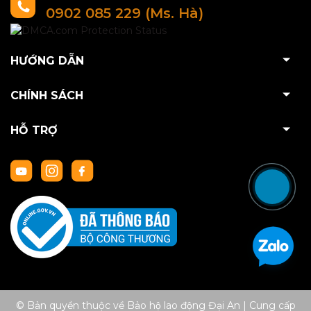
0902 085 229 (Ms. Hà)
HƯỚNG DẪN
CHÍNH SÁCH
HỖ TRỢ
© Bản quyền thuộc về Bảo hộ lao động Đại An
|
Cung cấp