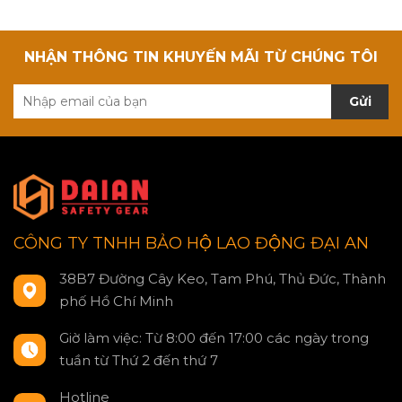
NHẬN THÔNG TIN KHUYẾN MÃI TỪ CHÚNG TÔI
Gửi
CÔNG TY TNHH BẢO HỘ LAO ĐỘNG ĐẠI AN
38B7 Đường Cây Keo, Tam Phú, Thủ Đức, Thành
phố Hồ Chí Minh
Giờ làm việc: Từ 8:00 đến 17:00 các ngày trong
tuần từ Thứ 2 đến thứ 7
Hotline