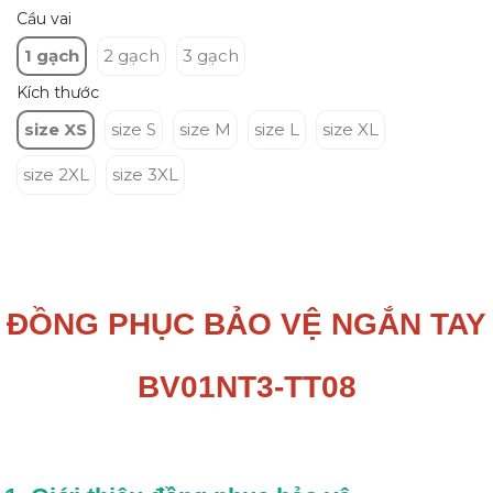
Cầu vai
1 gạch
2 gạch
3 gạch
Kích thước
size XS
size S
size M
size L
size XL
size 2XL
size 3XL
ĐỒNG PHỤC BẢO VỆ NGẮN TAY
BV01NT3-TT08