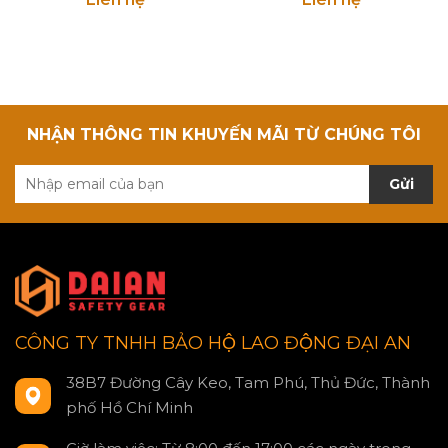
NHẬN THÔNG TIN KHUYẾN MÃI TỪ CHÚNG TÔI
Gửi
CÔNG TY TNHH BẢO HỘ LAO ĐỘNG ĐẠI AN
38B7 Đường Cây Keo, Tam Phú, Thủ Đức, Thành
phố Hồ Chí Minh