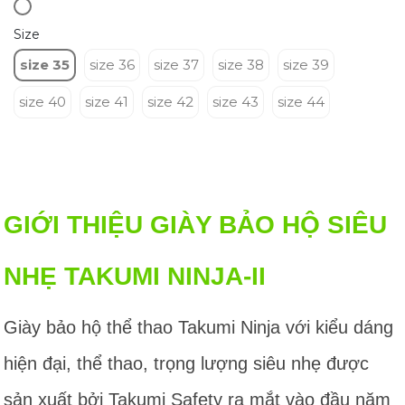
Size
size 35
size 36
size 37
size 38
size 39
size 40
size 41
size 42
size 43
size 44
GIỚI THIỆU GIÀY BẢO HỘ SIÊU
NHẸ TAKUMI NINJA-II
Giày bảo hộ thể thao Takumi Ninja với kiểu dáng
hiện đại, thể thao, trọng lượng siêu nhẹ được
sản xuất bởi Takumi Safety ra mắt vào đầu năm