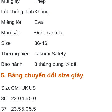
Mũi giày
Thép
Lót chống đinh
Không
Miếng lót
Eva
Màu sắc
Đen, xanh lá
Size
36-46
Thương hiệu
Takumi Safety
Bảo hành
3 tháng bung ¼ đế
5. Bảng chuyển đổi size giày
Size
CM
UK
US
36
23.0
4.5
5.0
37
23.5
5.0
5.5