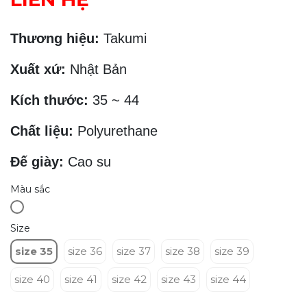
Thương hiệu:
Takumi
Xuất xứ:
Nhật Bản
Kích thước:
35 ~ 44
Chất liệu:
Polyurethane
Đế giày:
Cao su
Màu sắc
Size
size 35
size 36
size 37
size 38
size 39
size 40
size 41
size 42
size 43
size 44