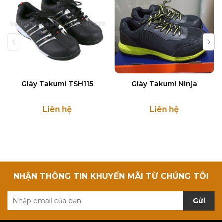
Giày Takumi TSH115
Giày Takumi Ninja
Liên hệ
Liên hệ
NHẬN THÔNG TIN KHUYẾN MÃI TỪ CHÚNG TÔI
Gửi