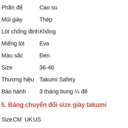
Phần đế
Cao su
Mũi giày
Thép
Lót chống đinh
Không
Miếng lót
Eva
Màu sắc
Đen
Size
36-46
Thương hiệu
Takumi Safety
Bảo hành
3 tháng bung ¼ đế
5. Bảng chuyển đổi size giày takumi
Size
CM
UK
US