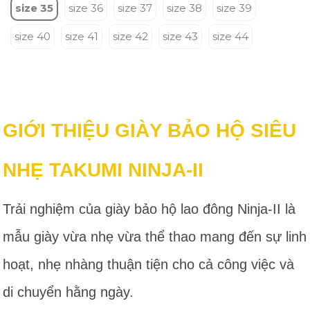
size 35
size 36
size 37
size 38
size 39
size 40
size 41
size 42
size 43
size 44
GIỚI THIỆU GIÀY BẢO HỘ SIÊU
NHẸ TAKUMI NINJA-II
Trải nghiệm của giày bảo hộ lao đông Ninja-II là
mẫu giày vừa nhẹ vừa thể thao mang đến sự linh
hoạt, nhẹ nhàng thuận tiện cho cả công việc và
di chuyển hằng ngày.